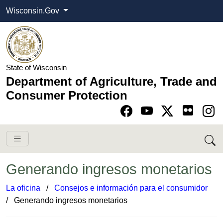
Wisconsin.Gov
State of Wisconsin
Department of Agriculture, Trade and
Consumer Protection
Go to Facebook pa
Go to YouTube pag
Go to Twitter-X pag
Go to Instagram pa
Generando ingresos monetarios​
La oficina
​ /
Consejos e información para el consumidor
​
/ Generando ingresos monetarios​