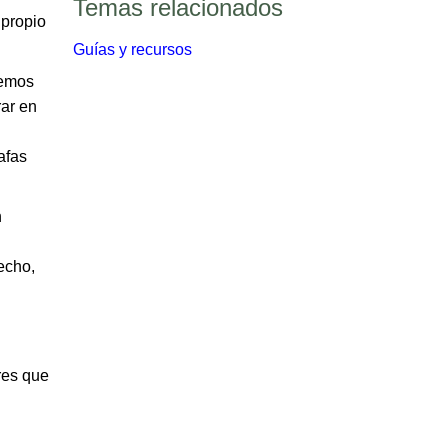
Temas relacionados​​
 propio
Guías y recursos​
nemos
ar en
afas
n
echo,
res que