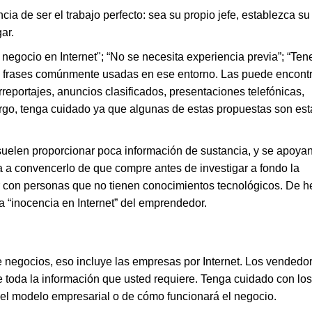
ia de ser el trabajo perfecto: sea su propio jefe, establezca su
gar.
negocio en Internet"; “No se necesita experiencia previa”; “Te
on frases comúnmente usadas en ese entorno. Las puede encontr
lirreportajes, anuncios clasificados, presentaciones telefónicas,
argo, tenga cuidado ya que algunas de estas propuestas son est
.
suelen proporcionar poca información de sustancia, y se apoya
a convencerlo de que compre antes de investigar a fondo la
 con personas que no tienen conocimientos tecnológicos. De h
 “inocencia en Internet” del emprendedor.
 negocios, eso incluye las empresas por Internet. Los vendedo
 toda la información que usted requiere.
Tenga cuidado con los
el modelo empresarial o de cómo funcionará el negocio.