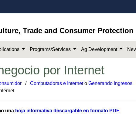
ulture, Trade and Consumer Protection
lications
Programs/Services
Ag Development
New
egocio por Internet
consumidor
​/
Computadoras e Internet
o
Generando ingresos
nternet
omo una
hoja informativa d​escargable en formato PDF.​