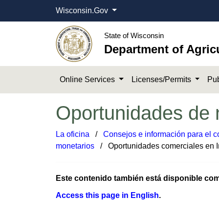
Wisconsin.Gov
State of Wisconsin
Department of Agric
Online Services
Licenses/Permits
Pub
Oportunidades de n
La oficina
​ /
Consejos e información para el 
monetarios
​​​​ / Oportunidades comerciales en I
Este contenido también está disponible c
Access this p​age​ in​ English​
.