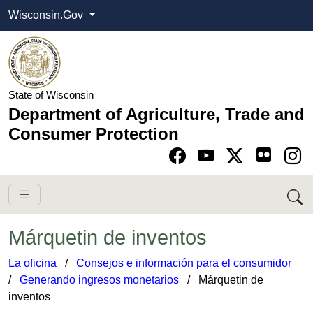
Wisconsin.Gov
State of Wisconsin
Department of Agriculture, Trade and
Consumer Protection
Go to Facebook pa
Go to YouTube pag
Go to Twitter-X pag
Go to Instagram pa
Márquetin de inventos
La oficina
​ /
Consejos e información para el consumidor
​
/
Generando ingresos monetarios
​​​​ / Márquetin de
inventos​