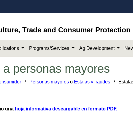
ulture, Trade and Consumer Protection
lications
Programs/Services
Ag Development
New
s a personas mayores
consumidor
​/
Personas mayores
o
Estafas y fraudes
​​​​ / Estafa
omo una
hoja informativa descar​gable en formato PDF.​