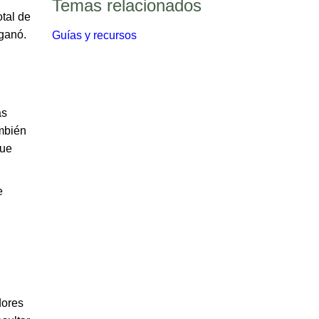
Temas relacionados​​
otal de
 ganó.
Guías y recursos​
as
ambién
que
e
dores