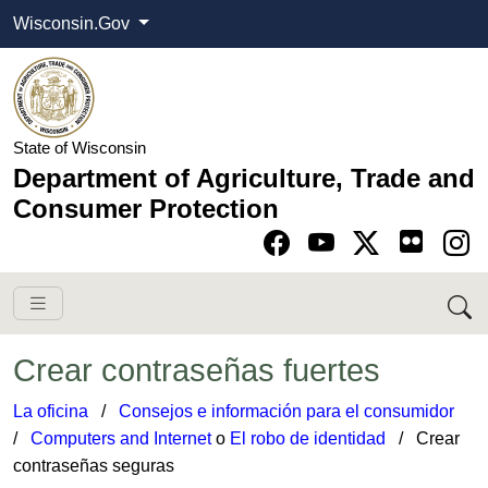
Wisconsin.Gov
State of Wisconsin
Department of Agriculture, Trade and
Consumer Protection
Go to Facebook pa
Go to YouTube pag
Go to Twitter-X pag
Go to Instagram pa
Crear contraseñas fuertes
La oficina
​ /
Consejos e información para el consumidor
​
/
C​omputers and Internet
o​
El robo de identidad
​​​​ / ​Crear
contraseñas seguras