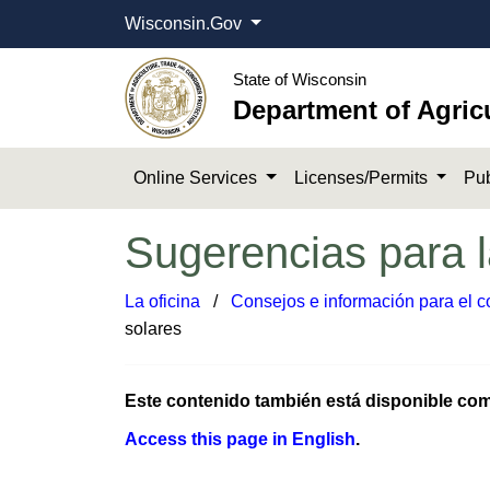
Wisconsin.Gov
State of Wisconsin
Department of Agric
Online Services
Licenses/Permits
Pub
Sugerencias para 
La oficina
​ /
Consejos e información para el 
solares
Este contenido también está disponible c
Access this p​age ​in English​
.