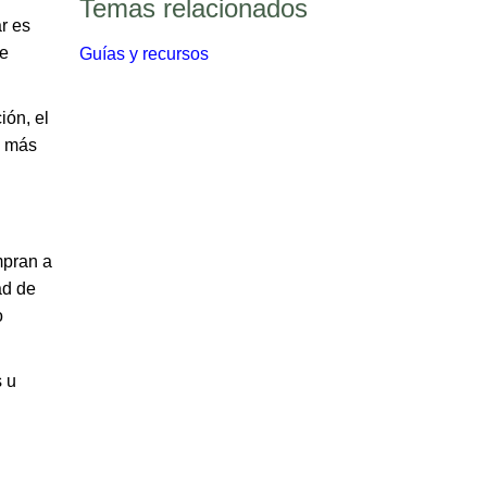
Temas relacionados​​
r es
de
Guías y recursos​
ión, el
s más
mpran a
ad de
o
s u