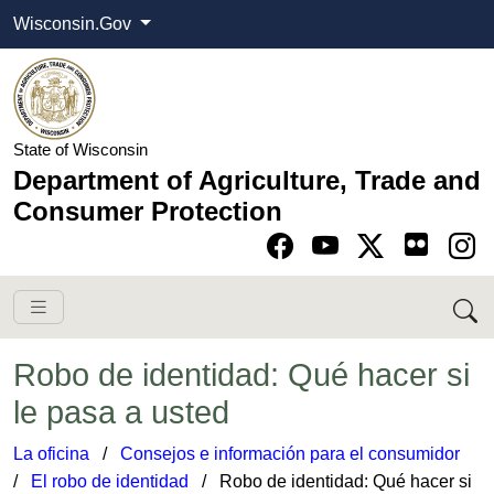
Wisconsin.Gov
State of Wisconsin
Department of Agriculture, Trade and
Consumer Protection
Go to Facebook pa
Go to YouTube pag
Go to Twitter-X pag
Go to Instagram pa
Robo de identidad: Qué hacer si
le pasa a usted
La oficina
​ /
Consejos e información para el consumidor
​
/
El robo de identidad
​​​​ / Robo de identidad: Qué hacer si