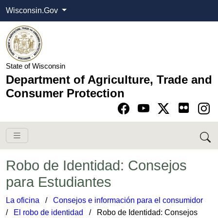
Wisconsin.Gov
State of Wisconsin
Department of Agriculture, Trade and
Consumer Protection
Go to Facebook pa
Go to YouTube pag
Go to Twitter-X pag
Go to Instagram pa
Robo de Identidad: Consejos
para Estudiantes
La oficina
​ /
Consejos e información para el consumidor
​
/
El robo de identidad
​​​​ / Robo de Identidad: Consejos