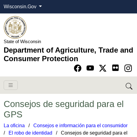
Wisconsin.Gov
State of Wisconsin
Department of Agriculture, Trade and
Consumer Protection
Go to Facebook pa
Go to YouTube pag
Go to Twitter-X pag
Go to Instagram pa
Consejos de seguridad para el
GPS
La oficina
​ /
Consejos e información para el consumidor
​
/
El robo de identidad
​​​​ / Consejos de seguridad para el