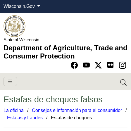
Wisconsin.Gov
State of Wisconsin
Department of Agriculture, Trade and
Consumer Protection
Go to Facebook pa
Go to YouTube pag
Go to Twitter-X pag
Go to Instagram pa
Estafas de cheques falsos
La oficina
​ /
Consejos e información para el consumidor
​/
Estafas y fraudes​
​​​​​​​ / Estafas de cheques​